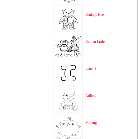
Bruintje Beer
Bert en Ernie
Letter I
Adiboo
Molang