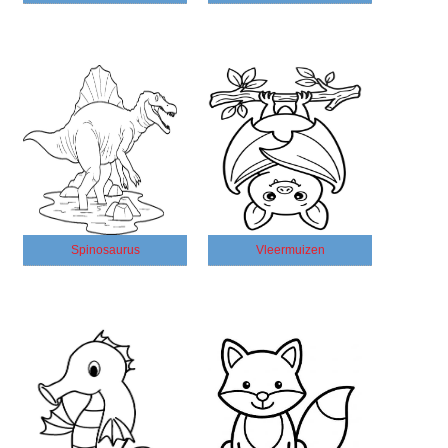
Spinosaurus
Vleermuizen