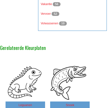
Vakantie
56
Vervoer
52
Volwassenen
10
Gerelateerde Kleurplaten
Leguanen
Snoek