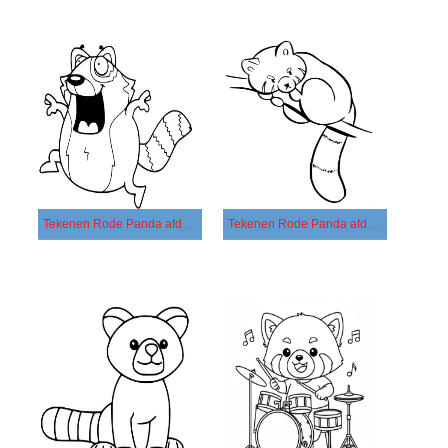
Tekenen Rode Panda afdrukbaar eenvoudig
Tekenen Rode Panda afdrukbaar simpel