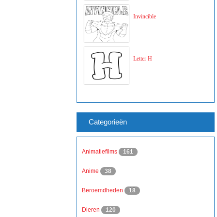
Invincible
Letter H
Categorieën
Animatiefilms
161
Anime
38
Beroemdheden
18
Dieren
120