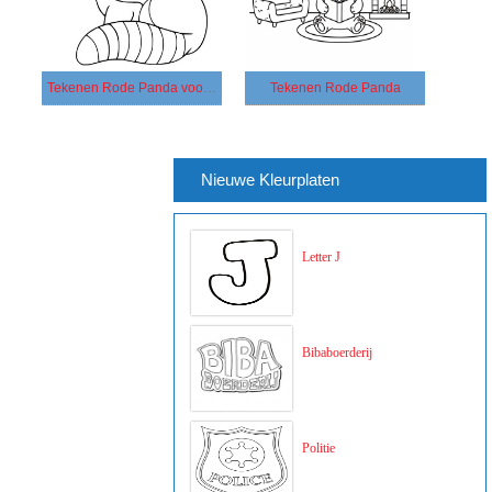
Tekenen Rode Panda voor kinderen
Tekenen Rode Panda
Nieuwe Kleurplaten
Letter J
Bibaboerderij
Politie