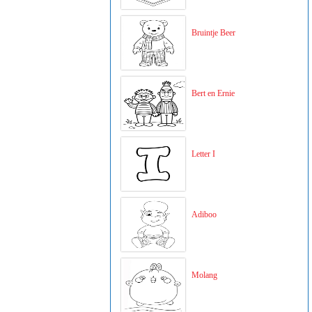
Bruintje Beer
Bert en Ernie
Letter I
Adiboo
Molang