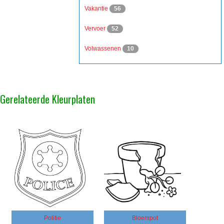
Vakantie
56
Vervoer
52
Volwassenen
10
Gerelateerde Kleurplaten
Politie
Bloempot