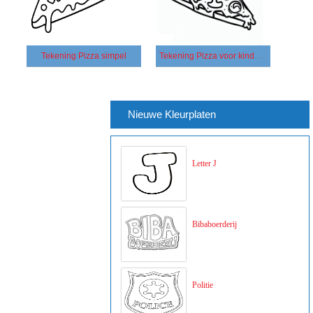
Tekening Pizza simpel
Tekening Pizza voor kinderen
Nieuwe Kleurplaten
Letter J
Bibaboerderij
Politie