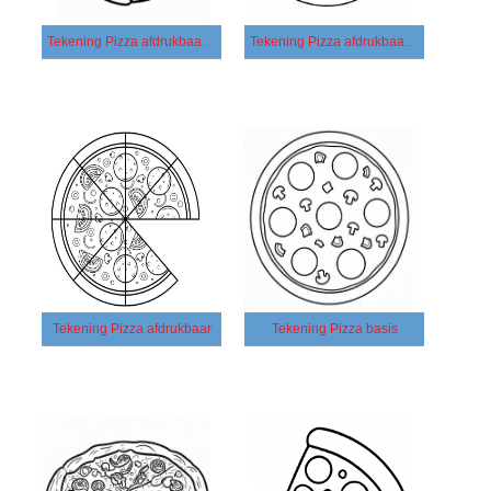
Tekening Pizza afdrukbaar simpel
Tekening Pizza afdrukbaar voor kinderen
Tekening Pizza afdrukbaar
Tekening Pizza basis