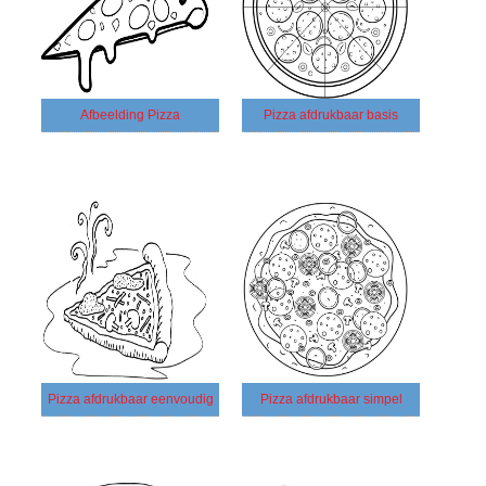
Afbeelding Pizza
Pizza afdrukbaar basis
Pizza afdrukbaar eenvoudig
Pizza afdrukbaar simpel