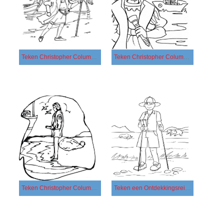
Teken Christopher Columbus simpel
Teken Christopher Columbus voor kinderen
Teken Christopher Columbus
Teken een Ontdekkingsreiziger afdrukbaar