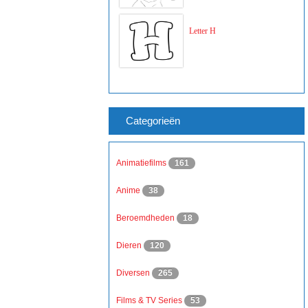
Letter H
Categorieën
Animatiefilms
161
Anime
38
Beroemdheden
18
Dieren
120
Diversen
265
Films & TV Series
53