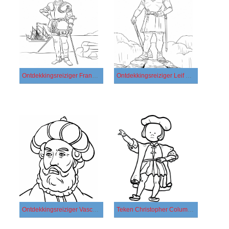
Ontdekkingsreiziger Francisco Pizarro
Ontdekkingsreiziger Leif Erikson
Ontdekkingsreiziger Vasco da Gama
Teken Christopher Columbus afdrukbaar voor kinderen