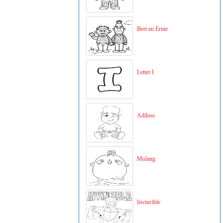
Bert en Ernie
Letter I
Adiboo
Molang
Invincible