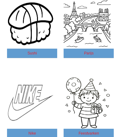
Sushi
Parijs
Nike
Feestvarken