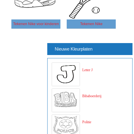
Tekenen Nike voor kinderen
Tekenen Nike
Nieuwe Kleurplaten
Letter J
Bibaboerderij
Politie