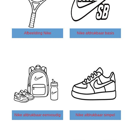
Afbeelding Nike
Nike afdrukbaar basis
Nike afdrukbaar eenvoudig
Nike afdrukbaar simpel