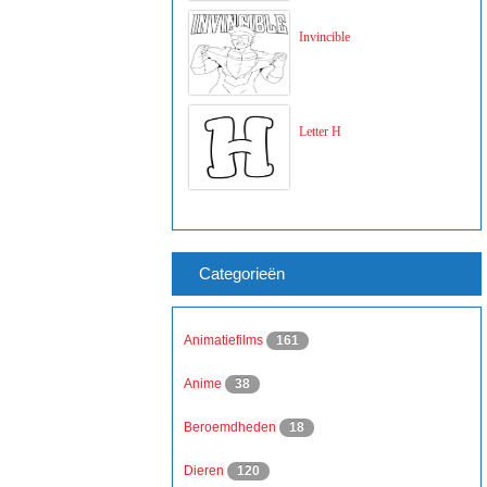
Invincible
Letter H
Categorieën
Animatiefilms
161
Anime
38
Beroemdheden
18
Dieren
120