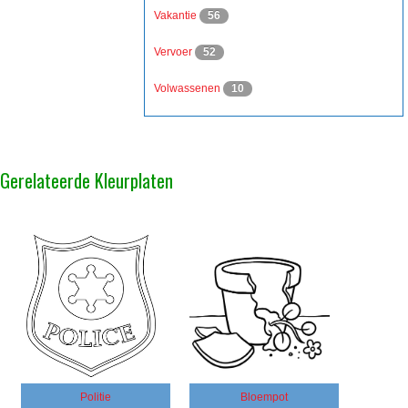
Vakantie
56
Vervoer
52
Volwassenen
10
Gerelateerde Kleurplaten
Politie
Bloempot