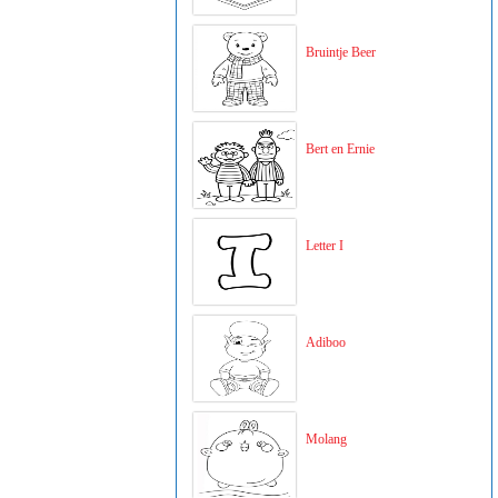
Bruintje Beer
Bert en Ernie
Letter I
Adiboo
Molang