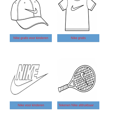
Nike gratis voor kinderen
Nike gratis
Nike voor kinderen
Tekenen Nike afdrukbaar basis