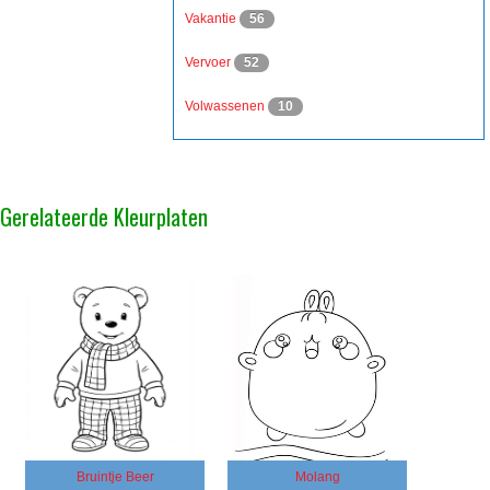
Vakantie
56
Vervoer
52
Volwassenen
10
Gerelateerde Kleurplaten
Bruintje Beer
Molang