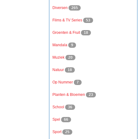
Diversen
265
Films & TV Series
53
Groenten & Fruit
18
Mandala
9
Muziek
20
Natuur
18
Op Nummer
7
Planten & Bloemen
23
School
36
Spel
66
Sport
25