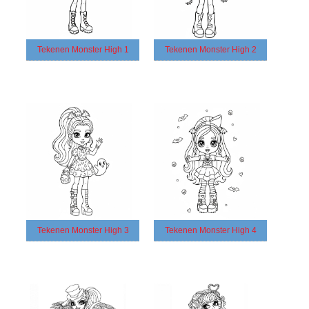
Tekenen Monster High 1
Tekenen Monster High 2
Tekenen Monster High 3
Tekenen Monster High 4