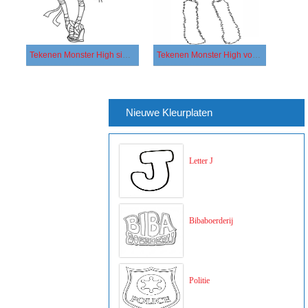
Tekenen Monster High simpel
Tekenen Monster High voor kinderen
Nieuwe Kleurplaten
Letter J
Bibaboerderij
Politie