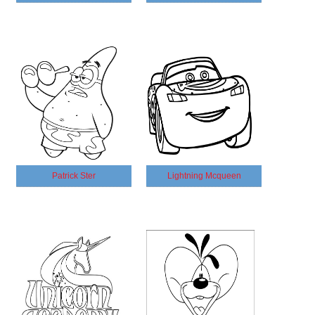
Patrick Ster
Lightning Mcqueen