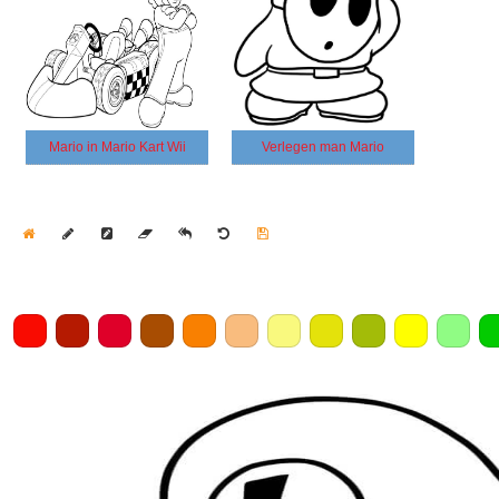
Mario in Mario Kart Wii
Verlegen man Mario
Home
Draw
Pencil
Eraser
Undo
Clear
Save