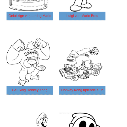
Gelukkige verjaardag Mario
Luigi van Mario Bros
Gelukkig Donkey Kong
Donkey Kong rijdende auto