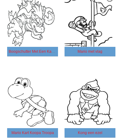
Boogschutter Met Een Kanon
Mario met vlag
Mario Kart Koopa Troopa
Kong een ezel