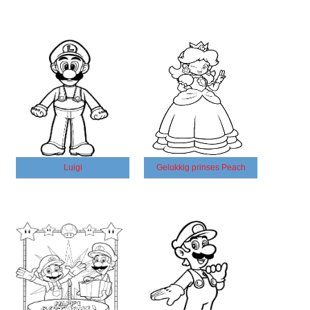
Luigi
Gelukkig prinses Peach