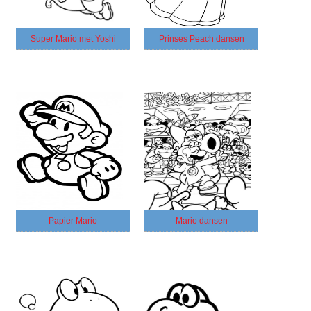
Super Mario met Yoshi
Prinses Peach dansen
Papier Mario
Mario dansen