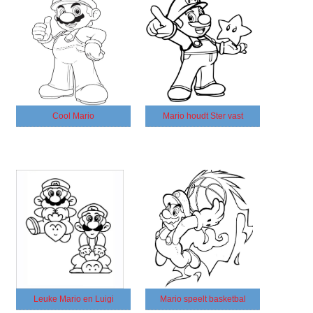
Cool Mario
Mario houdt Ster vast
Leuke Mario en Luigi
Mario speelt basketbal