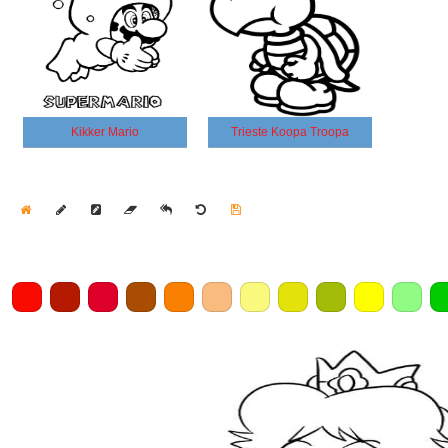
Kikker Mario
Trieste Koopa Troopa
Home
Draw
Pencil
Eraser
Undo
Clear
Save