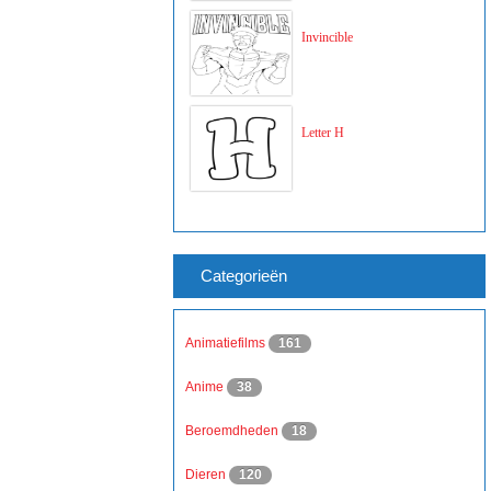
Invincible
Letter H
Categorieën
Animatiefilms
161
Anime
38
Beroemdheden
18
Dieren
120