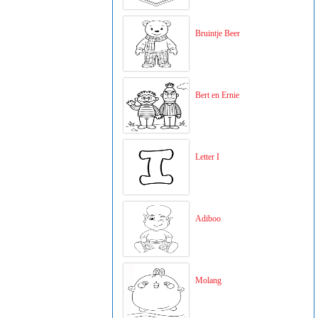
Bruintje Beer
Bert en Ernie
Letter I
Adiboo
Molang