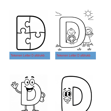
Tekenen Letter D afdrukbaar eenvoudig
Tekenen Letter D afdrukbaar simpel