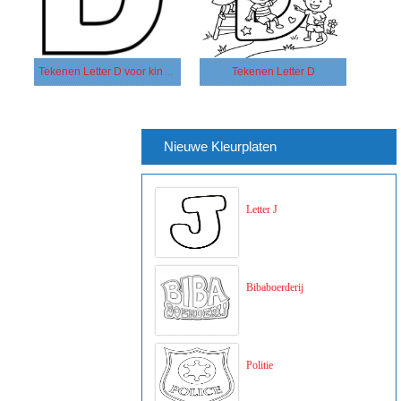
Tekenen Letter D voor kinderen
Tekenen Letter D
Nieuwe Kleurplaten
Letter J
Bibaboerderij
Politie