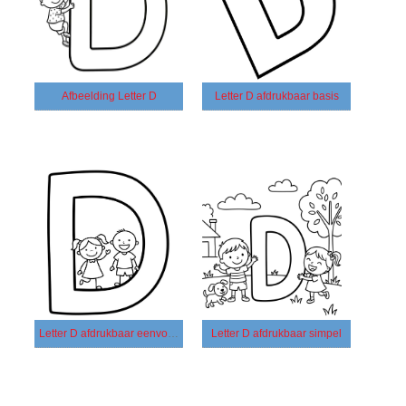
Afbeelding Letter D
Letter D afdrukbaar basis
Letter D afdrukbaar eenvoudig
Letter D afdrukbaar simpel