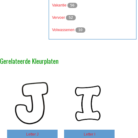
Vakantie
56
Vervoer
52
Volwassenen
10
Gerelateerde Kleurplaten
Letter J
Letter I