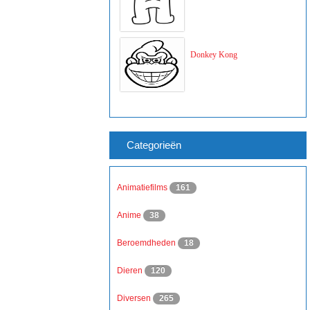
Donkey Kong
Categorieën
Animatiefilms
161
Anime
38
Beroemdheden
18
Dieren
120
Diversen
265