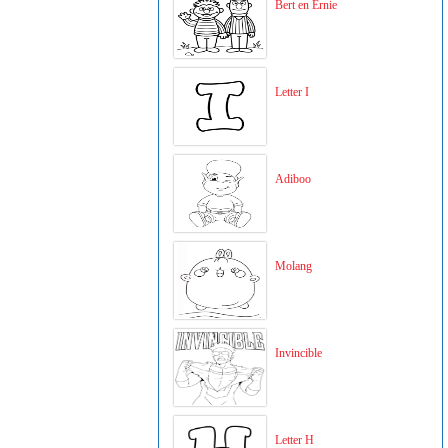
Bert en Ernie
Letter I
Adiboo
Molang
Invincible
Letter H