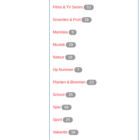
Films & TV Series
53
Groenten & Fruit
18
Mandala
9
Muziek
20
Natuur
18
Op Nummer
7
Planten & Bloemen
23
School
35
Spel
66
Sport
25
Vakantie
56