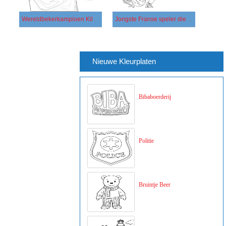
Wereldbekerkampioen Kilian
Jongste Franse speler die doelpunten scoorde in het toernooi
Nieuwe Kleurplaten
Bibaboerderij
Politie
Bruintje Beer