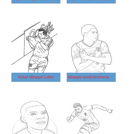
Kylian Mbappé Lotten
Mbappe wordt beschouwd als de beste jonge speler van het WK 2018