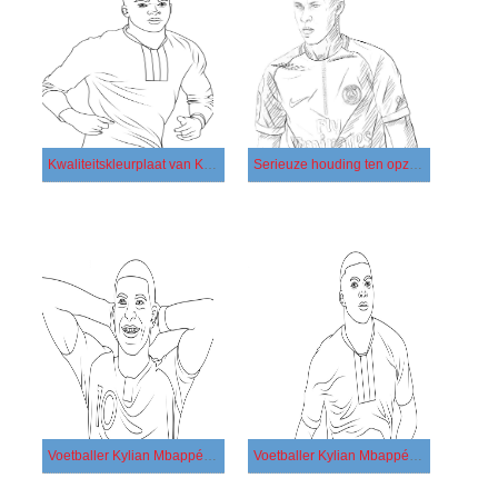
Kwaliteitskleurplaat van Kylian Mbappé
Serieuze houding ten opzichte van de wedstrijd
Voetballer Kylian Mbappé kleurplaat 1
Voetballer Kylian Mbappé kleurplaat