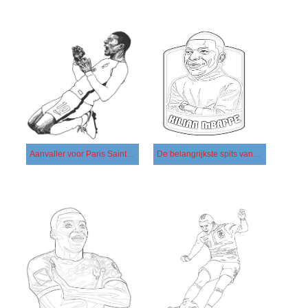
Aanvaller voor Paris Saint Germain
De belangrijkste spits van het Franse nationale team