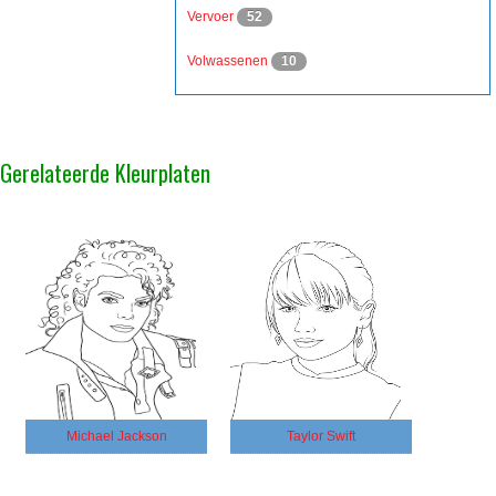
Vervoer
52
Volwassenen
10
Gerelateerde Kleurplaten
Michael Jackson
Taylor Swift