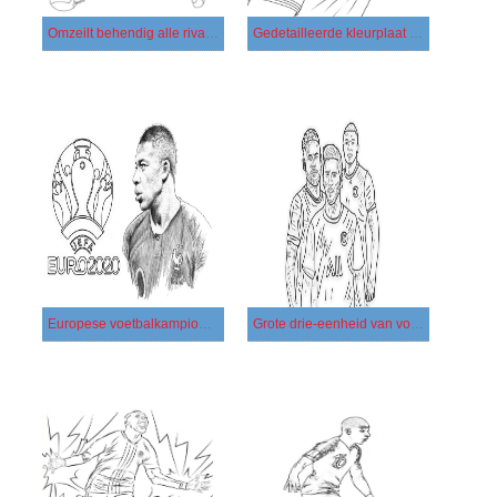
Omzeilt behendig alle rivalen van een succesvolle voetballer
Gedetailleerde kleurplaat van Kylian Mbappé
Europese voetbalkampioenschappen
Grote drie-eenheid van voetballers