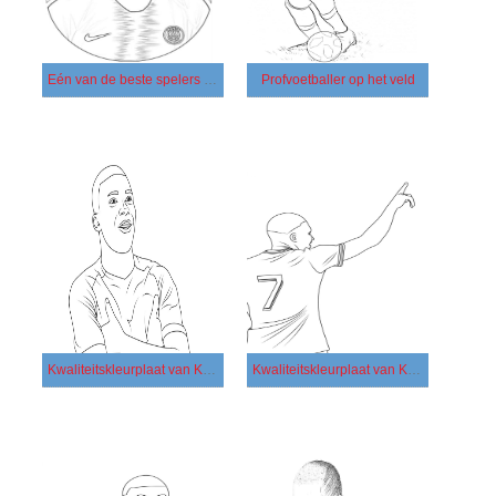
Eén van de beste spelers ter wereld
Profvoetballer op het veld
Kwaliteitskleurplaat van Kylian Mbappe 1
Kwaliteitskleurplaat van Kylian Mbappe 2