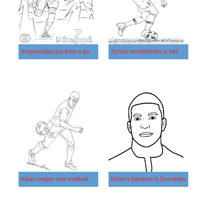
Irrepressible joy from a goal scored
Schop rechtstreeks in het doel van de tegenstander
Kilian begon met voetballen bij de Bondi-club
Kilian's bijnaam is Donatello