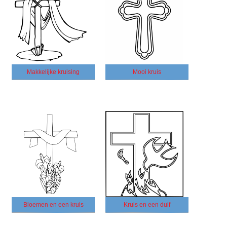
Makkelijke kruising
Mooi kruis
Bloemen en een kruis
Kruis en een duif