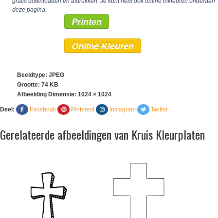
gratis downloaden en afdrukken. Je kunt hem ook online inkleuren onderaan
deze pagina.
Printen
Online Kleuren
Beeldtype: JPEG
Grootte: 74 KB
Afbeelding Dimensie:
1024 × 1024
Deel:
Facebook
Pinterest
Instagram
Twitter
Gerelateerde afbeeldingen van Kruis Kleurplaten