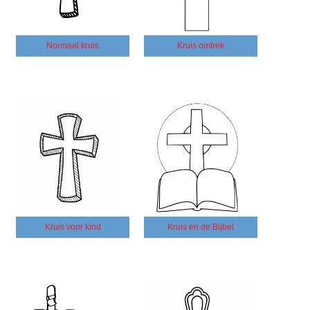
Normaal kruis
Kruis omtrek
Kruis voor kind
Kruis en de Bijbel