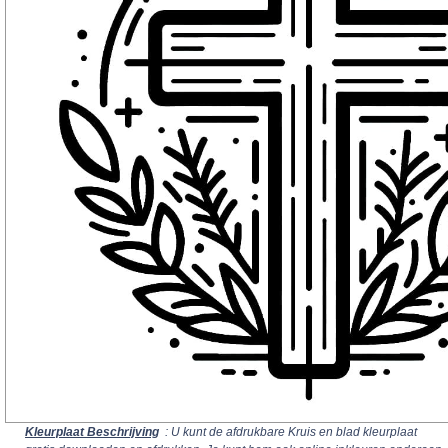
Kleurplaat Beschrijving
: U kunt de afdrukbare Kruis en blad kleurplaat