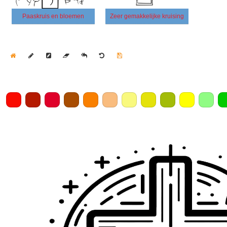
Paaskruis en bloemen
Zeer gemakkelijke kruising
Home
Draw
Pencil
Eraser
Undo
Clear
Save