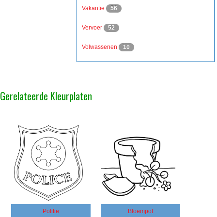
Vakantie
56
Vervoer
52
Volwassenen
10
Gerelateerde Kleurplaten
Politie
Bloempot