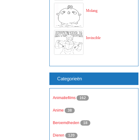
Molang
Invincible
Categorieën
Animatiefilms
162
Anime
38
Beroemdheden
18
Dieren
120