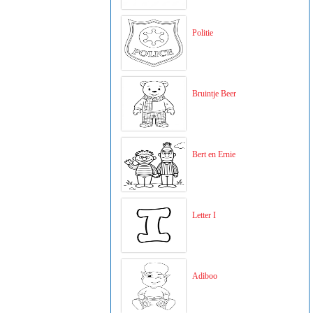
Politie
Bruintje Beer
Bert en Ernie
Letter I
Adiboo