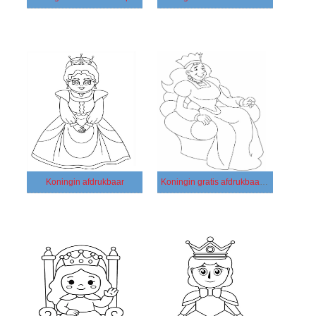
Koningin afdrukbaar
Koningin gratis afdrukbaar voor kinderen