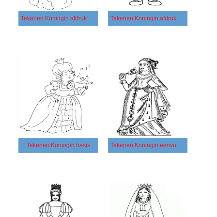
Tekenen Koningin afdrukbaar voor kinderen
Tekenen Koningin afdrukbaar
Tekenen Koningin basis
Tekenen Koningin eenvoudig