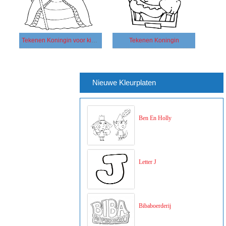
Tekenen Koningin voor kinderen
Tekenen Koningin
Nieuwe Kleurplaten
Ben En Holly
Letter J
Bibaboerderij