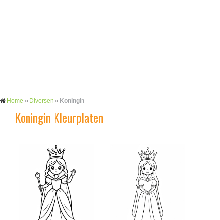
Home
»
Diversen
»
Koningin
Koningin Kleurplaten