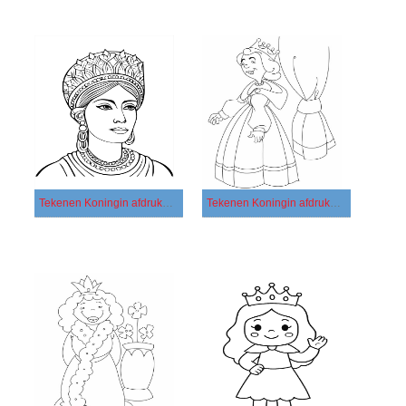
Tekenen Koningin afdrukbaar eenvoudig
Tekenen Koningin afdrukbaar simpel