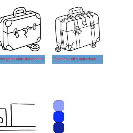
ffer gratis afdrukbaar basis
Tekenen Koffer afdrukbaar eenvoudig