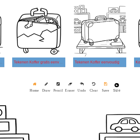
ffer afdrukbaar basis
Tekenen Koffer gratis eenvoudig
Tekenen Koffer eenvoudig
Ko
Size
Home
Draw
Pencil
Eraser
Undo
Clear
Save