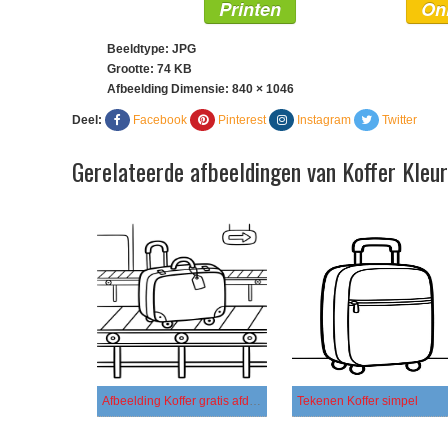
Printen
On
Beeldtype: JPG
Grootte: 74 KB
Afbeelding Dimensie:
840 × 1046
Deel:
Facebook
Pinterest
Instagram
Twitter
Gerelateerde afbeeldingen van Koffer Kleu
Afbeelding Koffer gratis afdrukbaar
Tekenen Koffer simpel