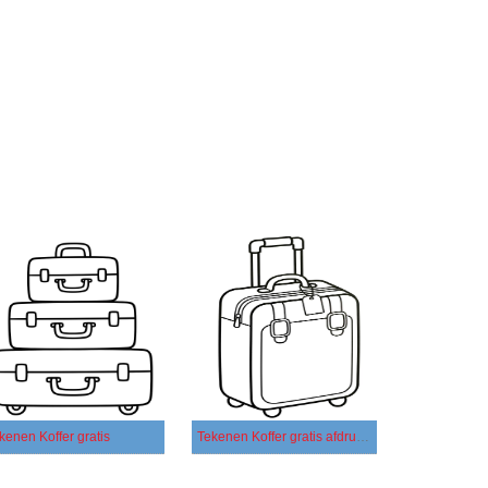
kenen Koffer gratis
Tekenen Koffer gratis afdrukbaar