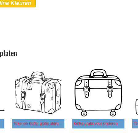
line Kleuren
rplaten
Tekenen Koffer gratis afdrukbaar eenvoudig
Koffer gratis voor kinderen
Te