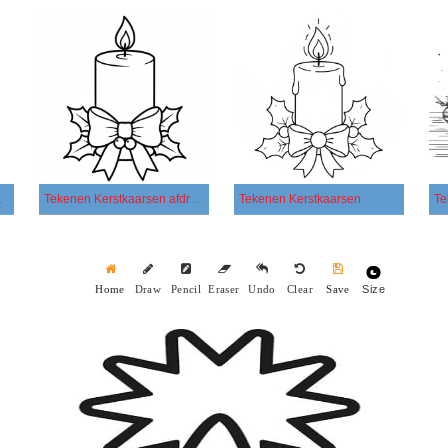
drukbaar
Tekenen Kerstkaarsen afdrukbaar eenvoudig
Tekenen Kerstkaarsen
Size
Home
Draw
Pencil
Eraser
Undo
Clear
Save