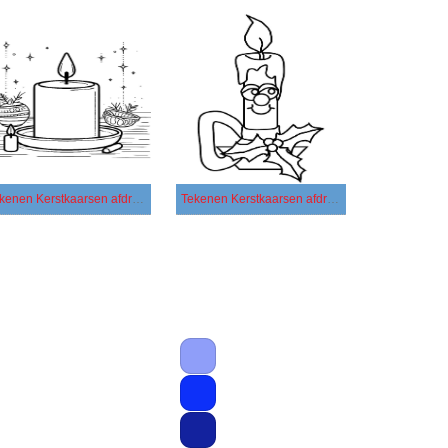
Tekenen Kerstkaarsen afdrukbaar simpel
Tekenen Kerstkaarsen afdrukbaar basis