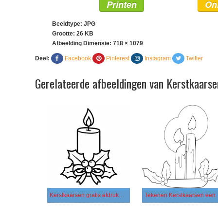
Printen
On
Beeldtype: JPG
Grootte: 26 KB
Afbeelding Dimensie:
718 × 1079
Deel:
Facebook
Pinterest
Instagram
Twitter
Gerelateerde afbeeldingen van Kerstkaarse
Kerstkaarsen gratis afdrukbaar voor kinderen
Tekenen Kers