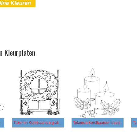
line Kleuren
n Kleurplaten
tkaarsen eenvoudig
Tekenen Kerstkaarsen gratis afdrukbaar eenvoudig
Tekenen Kerstkaarsen basis