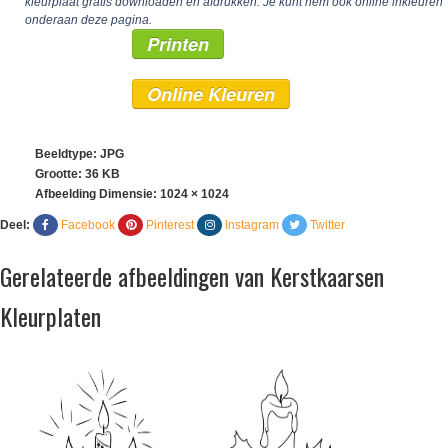
kleurplaat gratis downloaden en afdrukken. Je kunt hem ook online inkleuren
onderaan deze pagina.
Printen
Online Kleuren
Beeldtype: JPG
Grootte: 36 KB
Afbeelding Dimensie:
1024 × 1024
Deel:
Facebook
Pinterest
Instagram
Twitter
Gerelateerde afbeeldingen van Kerstkaarsen
Kleurplaten