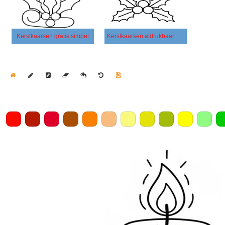
Kerstkaarsen gratis simpel
Kerstkaarsen afdrukbaar basis
Home
Draw
Pencil
Eraser
Undo
Clear
Save