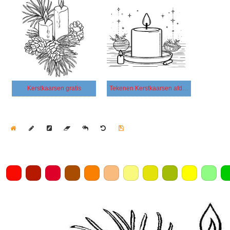
Kerstkaarsen gratis
Tekenen Kerstkaarsen afdrukbaar simpel
Home
Draw
Pencil
Eraser
Undo
Clear
Save