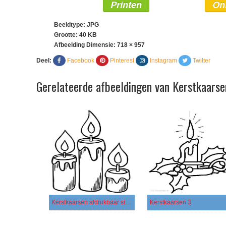
Printen
On
Beeldtype: JPG
Grootte: 40 KB
Afbeelding Dimensie:
718 × 957
Deel:
Facebook
Pinterest
Instagram
Twitter
Gerelateerde afbeeldingen van Kerstkaarse
Kerstkaarsen afdrukbaar simpel
Kerstkaarsen 3