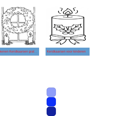
Tekenen Kerstkaarsen gratis afdrukbaar eenvoudig
Kerstkaarsen voor kinderen