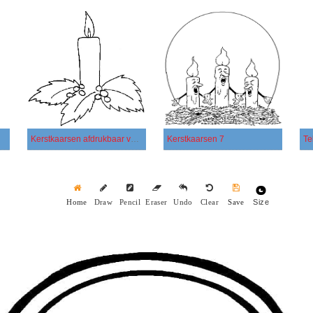
Kerstkaarsen afdrukbaar voor kinderen
Kerstkaarsen 7
Size
Home
Draw
Pencil
Eraser
Undo
Clear
Save