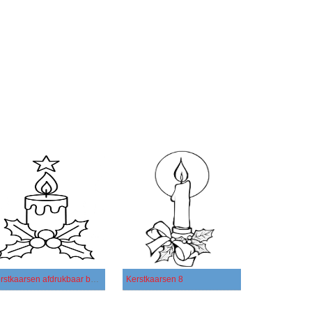
Kerstkaarsen afdrukbaar basis
Kerstkaarsen 8