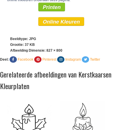
online inkleuren onderaan deze pagina.
Printen
Online Kleuren
Beeldtype: JPG
Grootte: 37 KB
Afbeelding Dimensie:
827 × 800
Deel:
Facebook
Pinterest
Instagram
Twitter
Gerelateerde afbeeldingen van Kerstkaarsen
Kleurplaten