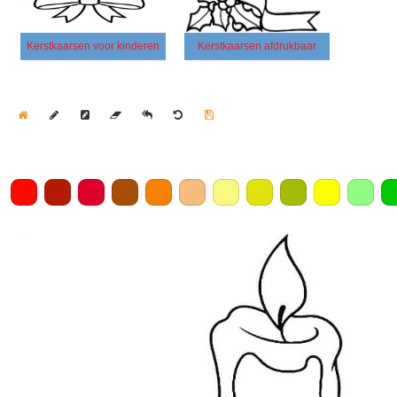
Kerstkaarsen voor kinderen
Kerstkaarsen afdrukbaar
Home
Draw
Pencil
Eraser
Undo
Clear
Save