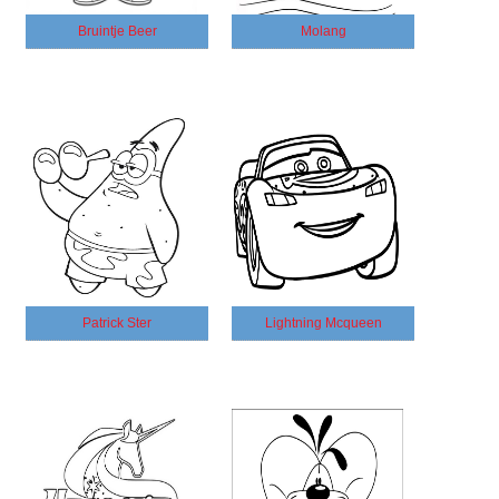
Bruintje Beer
Molang
Patrick Ster
Lightning Mcqueen