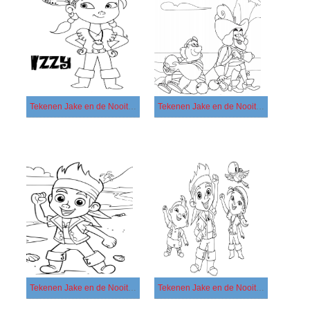
Tekenen Jake en de Nooitgedachtland Piraten gratis afdrukbaar basis
Tekenen Jake en de Nooitgedachtland Piraten gratis afdrukbaar eenvoudig
Tekenen Jake en de Nooitgedachtland Piraten gratis afdrukbaar simpel
Tekenen Jake en de Nooitgedachtland Piraten gratis afdrukbaar