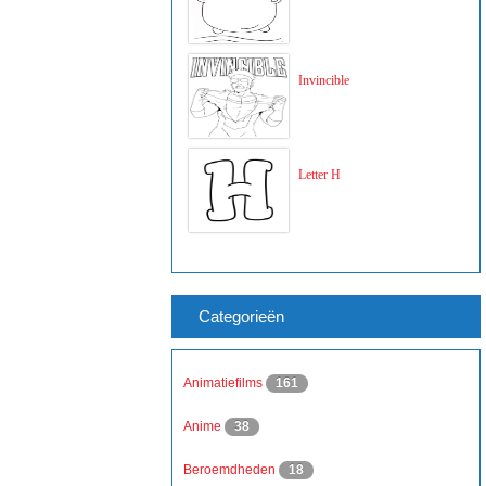
Invincible
Letter H
Categorieën
Animatiefilms
161
Anime
38
Beroemdheden
18