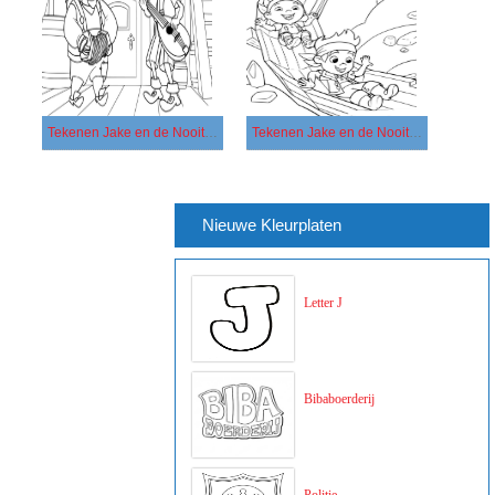
Tekenen Jake en de Nooitgedachtland Piraten voor kinderen
Tekenen Jake en de Nooitgedachtland Piraten
Nieuwe Kleurplaten
Letter J
Bibaboerderij