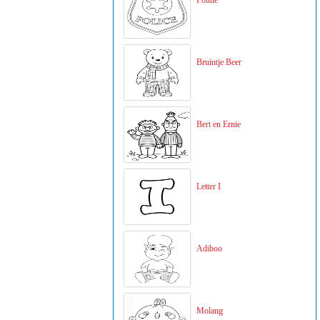
Politie
Bruintje Beer
Bert en Ernie
Letter I
Adiboo
Molang