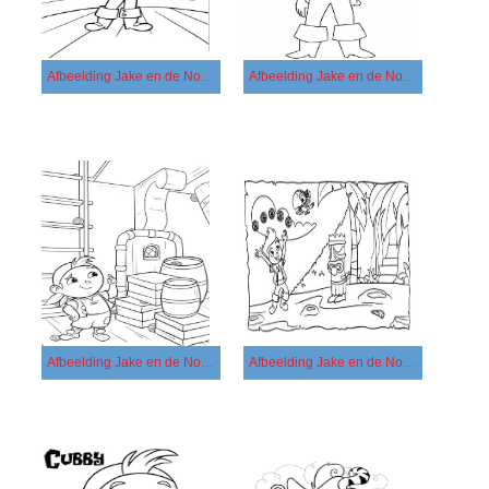
Afbeelding Jake en de Nooitgedachtland Piraten afdrukbaar
Afbeelding Jake en de Nooitgedachtland Piraten gratis afdrukbaar
Afbeelding Jake en de Nooitgedachtland Piraten gratis
Afbeelding Jake en de Nooitgedachtland Piraten printbaar