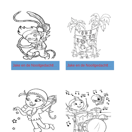
Jake en de Nooitgedachtland Piraten afdrukbaar voor kinderen
Jake en de Nooitgedachtland Piraten afdrukbaar