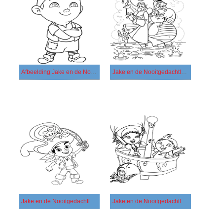
Afbeelding Jake en de Nooitgedachtland Piraten
Jake en de Nooitgedachtland Piraten afdrukbaar basis
Jake en de Nooitgedachtland Piraten afdrukbaar eenvoudig
Jake en de Nooitgedachtland Piraten afdrukbaar simpel