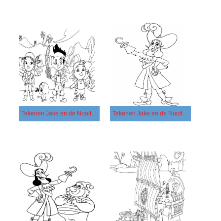
Tekenen Jake en de Nooitgedachtland Piraten gratis basis
Tekenen Jake en de Nooitgedachtland Piraten gratis eenvoudig