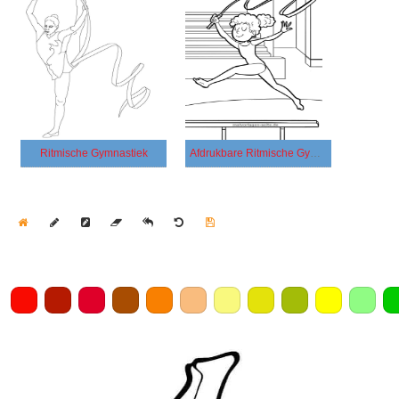
Ritmische Gymnastiek
Afdrukbare Ritmische Gymnastiek
Home
Draw
Pencil
Eraser
Undo
Clear
Save