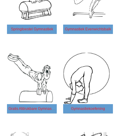
Springtoestel Gymnastiek
Gymnastiek Evenwichtsbalk
Gratis Afdrukbare Gymnastiek
Gymnastiekoefening