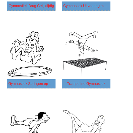
Gymnastiek Brug Gelijktijdig
Gymnastiek Uitvoering met een Hoepel
Gymnastiek Springen op Trampoline
Trampoline Gymnastiek