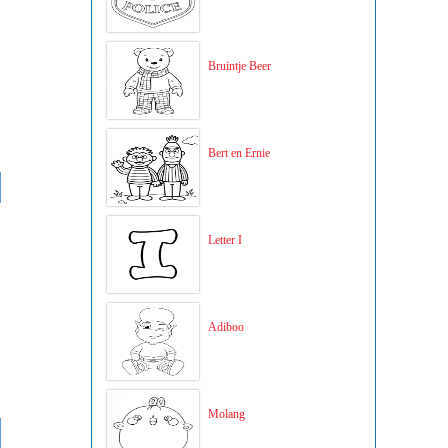
Bruintje Beer
Bert en Ernie
Letter I
Adiboo
Molang