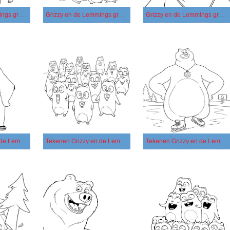
Grizzy en de Lemmings gratis simpel
Grizzy en de Lemmings gratis voor kinderen
Grizzy en de Lemmings gratis
Tekenen Grizzy en de Lemmings afdrukbaar basis
Tekenen Grizzy en de Lemmings afdrukbaar eenvoudig
Tekenen Grizzy en de Lemmings afdrukbaar simpel