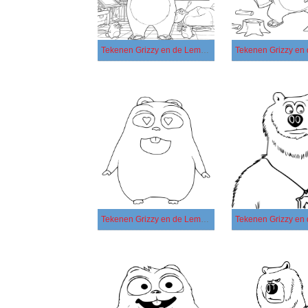
Tekenen Grizzy en de Lemmings afdrukbaar voor kinderen
Tekenen Grizzy en de Lemmings gratis afdrukbaar basis