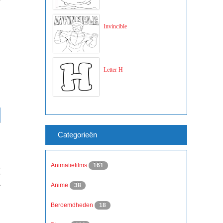
Invincible
Letter H
Categorieën
Animatiefilms
161
Anime
38
Beroemdheden
18