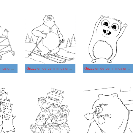
Grizzy en de Lemmings gratis afdrukbaar voor kinderen
Grizzy en de Lemmings gratis afdrukbaar
Grizzy en de Lemmings gratis basis