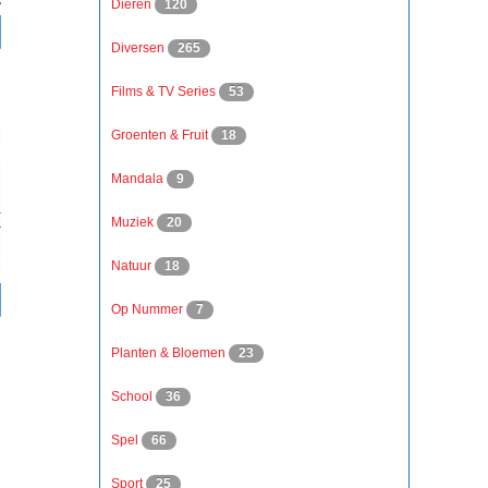
Dieren
120
Diversen
265
Films & TV Series
53
Groenten & Fruit
18
Mandala
9
Muziek
20
Natuur
18
Op Nummer
7
Planten & Bloemen
23
School
36
Spel
66
Sport
25