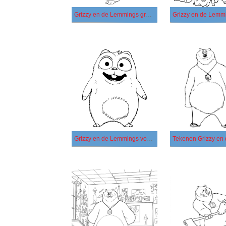
Grizzy en de Lemmings gratis eenvoudig
Grizzy en de Lemmings voor kinderen