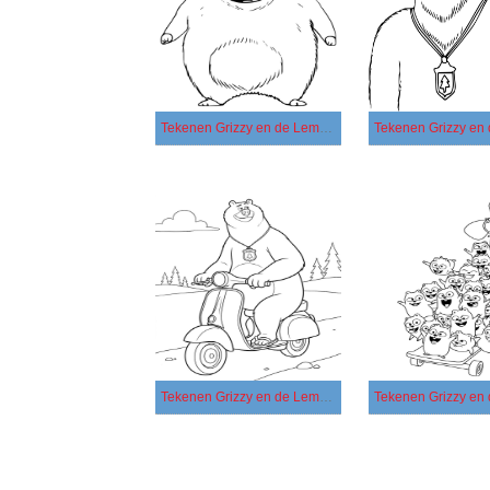
Tekenen Grizzy en de Lemmings gratis basis
Tekenen Grizzy en de Lemmings gratis