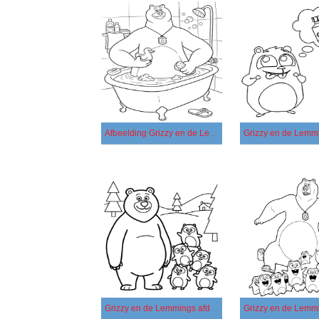
Afbeelding Grizzy en de Lemmings
Grizzy en de Lemmings afdrukbaar voor kinderen