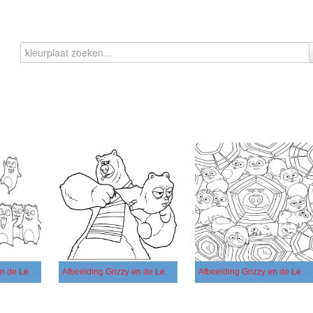
Afbeelding Grizzy en de Lemmings gratis afdrukbaar
Afbeelding Grizzy en de Lemmings gratis
Afbeelding Grizzy en de Lemmings printbaar