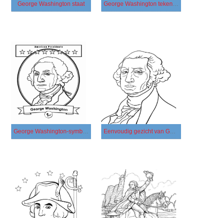
George Washington staat
George Washington tekenen
George Washington-symbool
Eenvoudig gezicht van George Washington