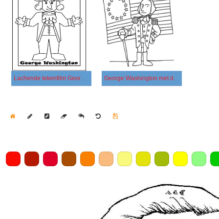
Lachende tekenfilm George Washington
George Washington met de vlag van Amerika
Home
Draw
Pencil
Eraser
Undo
Clear
Save