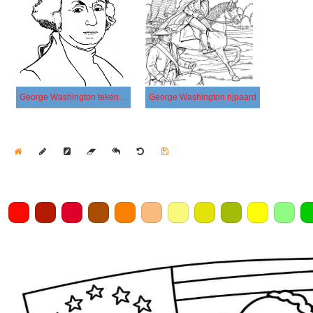
George Washington tekenen
George Washington rijpaard
Home
Draw
Pencil
Eraser
Undo
Clear
Save