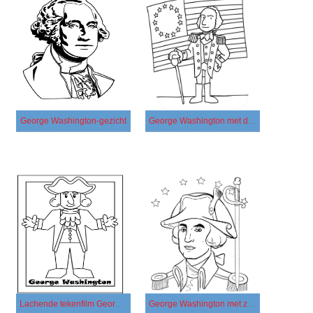
George Washington-gezicht
George Washington met de vlag van Amerika
Lachende tekenfilm George Washington
George Washington met zwaard