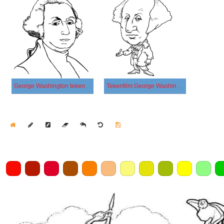
George Washington tekenen
Tekenfilm George Washington
Home
Draw
Pencil
Eraser
Undo
Clear
Save