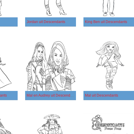
Jordan uit Descendants
King Ben uit Descendants
ants
Mal en Audrey uit Descendants
Mal uit Descendants