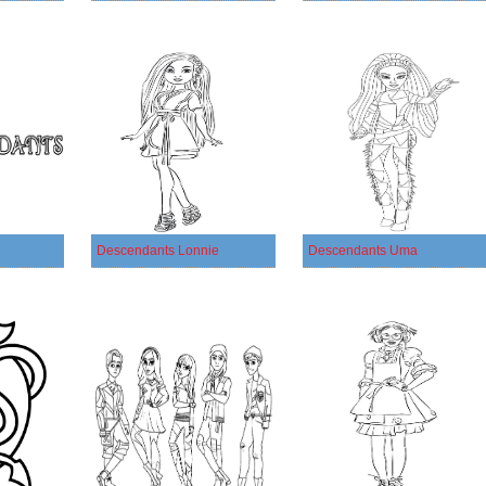
Descendants Lonnie
Descendants Uma