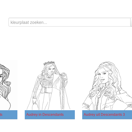
ts
Audrey in Descendants
Audrey uit Descendants 3