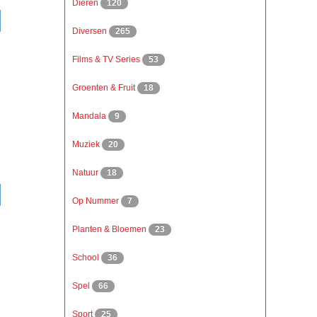
Dieren
120
Diversen
265
Films & TV Series
53
Groenten & Fruit
18
Mandala
9
Muziek
20
Natuur
18
Op Nummer
7
Planten & Bloemen
23
School
36
Spel
66
Sport
25