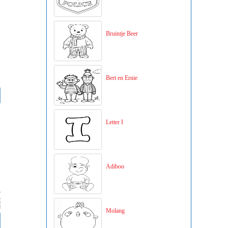
Bruintje Beer
Bert en Ernie
Letter I
Adiboo
Molang