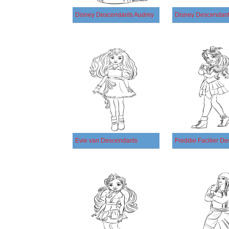
Disney Descendants Audrey
Disney Descendan
Evie van Descendants
Freddie Facilier D