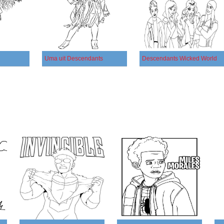
Uma uit Descendants
Descendants Wicked World