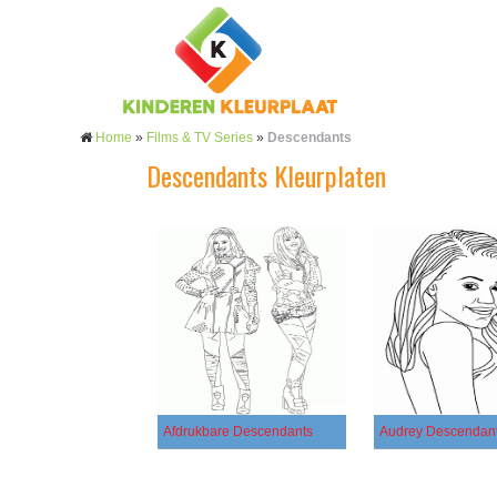
Home
»
Films & TV Series
»
Descendants
Descendants Kleurplaten
Afdrukbare Descendants
Audrey Descendan