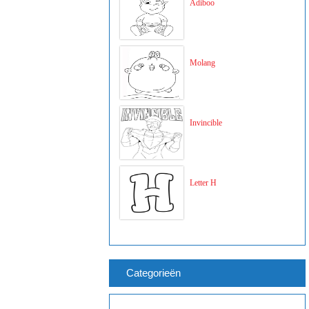
Adiboo
Molang
Invincible
Letter H
Categorieën