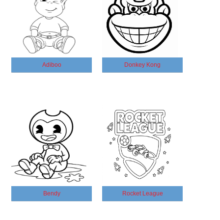
Adiboo
Donkey Kong
Bendy
Rocket League