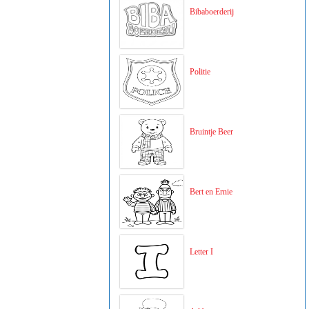
Bibaboerderij
Politie
Bruintje Beer
Bert en Ernie
Letter I