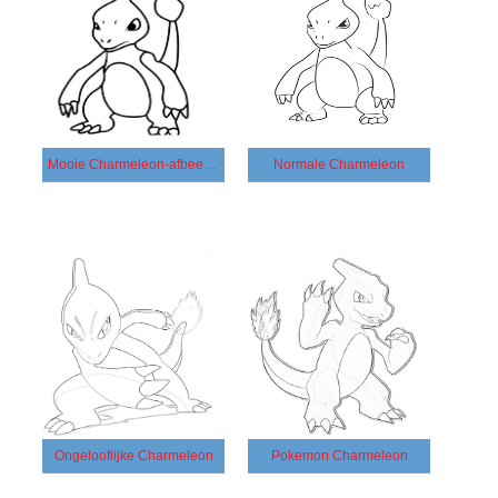
Mooie Charmeleon-afbeelding
Normale Charmeleon
Ongelooflijke Charmeleon
Pokemon Charmeleon