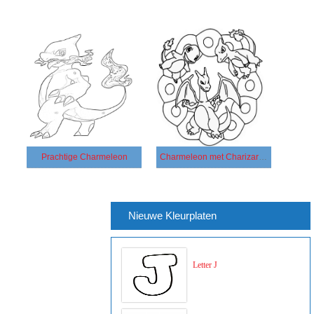
Prachtige Charmeleon
Charmeleon met Charizard en Charmander
Nieuwe Kleurplaten
Letter J