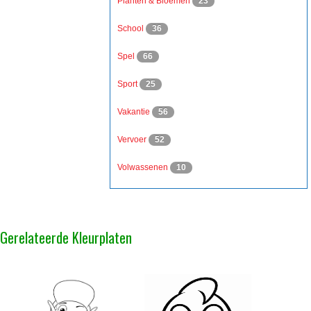
Planten & Bloemen
23
School
36
Spel
66
Sport
25
Vakantie
56
Vervoer
52
Volwassenen
10
Gerelateerde Kleurplaten