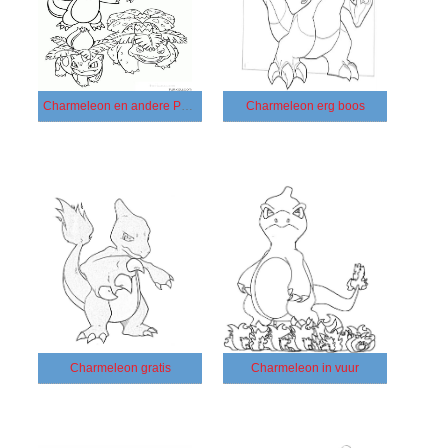
Charmeleon en andere Pokémon
Charmeleon erg boos
Charmeleon gratis
Charmeleon in vuur