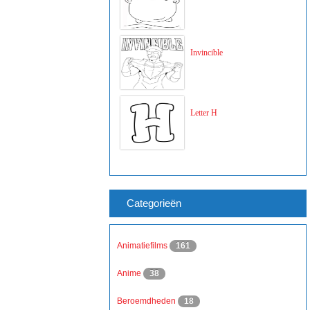
Invincible
Letter H
Categorieën
Animatiefilms
161
Anime
38
Beroemdheden
18