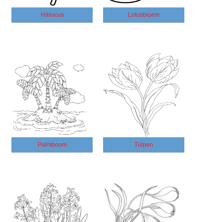
Hibiscus
Lotusbloem
Palmboom
Tulpen