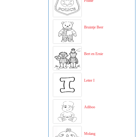
Politie
Bruintje Beer
Bert en Ernie
Letter I
Adiboo
Molang