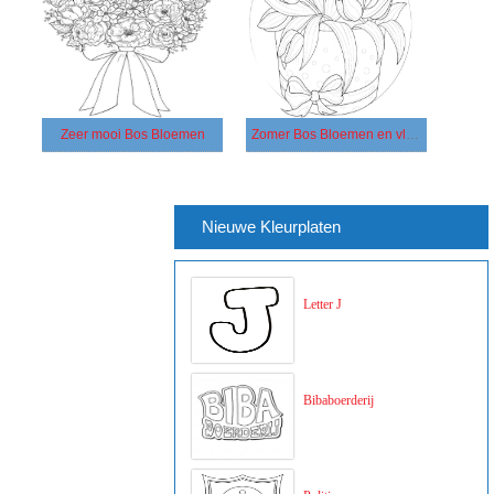
Zeer mooi Bos Bloemen
Zomer Bos Bloemen en vlinder
Nieuwe Kleurplaten
Letter J
Bibaboerderij