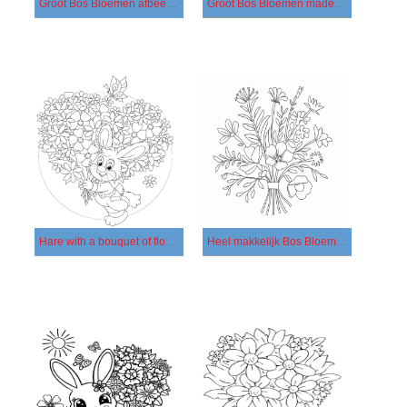
Groot Bos Bloemen afbeelding
Groot Bos Bloemen madeliefjes
Hare with a bouquet of flowers
Heel makkelijk Bos Bloemen