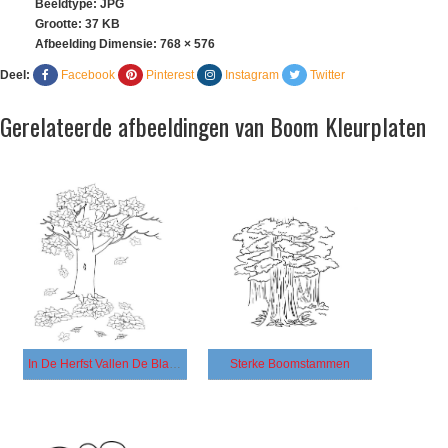
Beeldtype: JPG
Grootte: 37 KB
Afbeelding Dimensie:
768 × 576
Deel:
Facebook
Pinterest
Instagram
Twitter
Gerelateerde afbeeldingen van Boom Kleurplaten
In De Herfst Vallen De Bladeren Van De Boom
Sterke Boomstammen