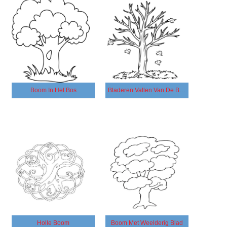
Boom In Het Bos
Bladeren Vallen Van De Boom
Holle Boom
Boom Met Weelderig Blad