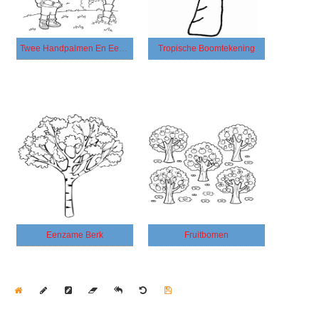
Twee Handpalmen En Een Meisje
Tropische Boomtekening
Eenzame Berk
Fruitbomen
Home
Draw
Pencil
Eraser
Undo
Clear
Save