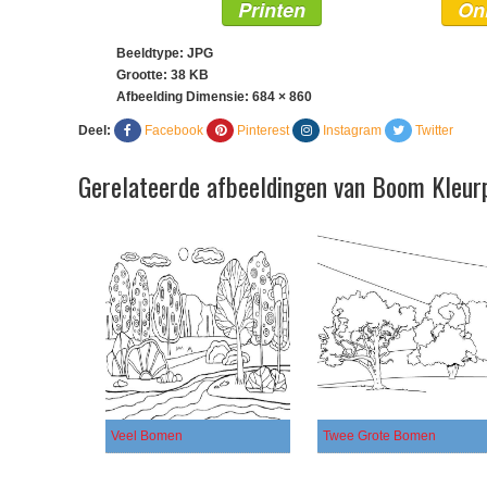
Printen
On
Beeldtype: JPG
Grootte: 38 KB
Afbeelding Dimensie:
684 × 860
Deel:
Facebook
Pinterest
Instagram
Twitter
Gerelateerde afbeeldingen van Boom Kleur
Veel Bomen
Twee Grote Bomen