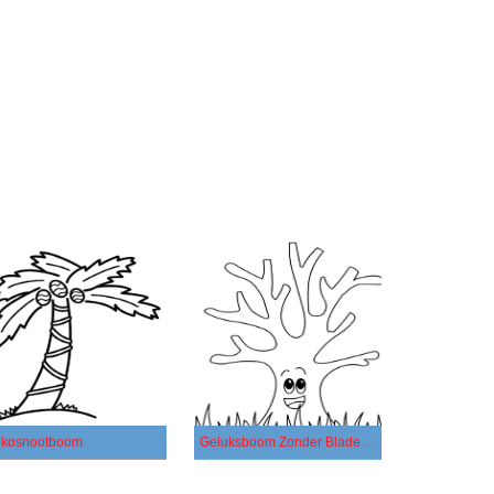
kosnootboom
Geluksboom Zonder Bladeren