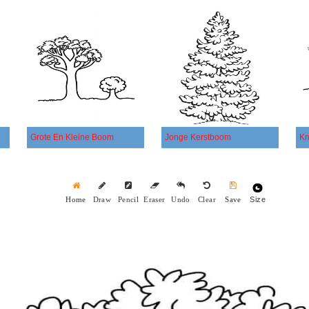
Grote En Kleine Boom
Jonge Kerstboom
Size
Home
Draw
Pencil
Eraser
Undo
Clear
Save