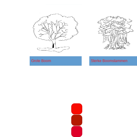
Grote Boom
Sterke Boomstammen