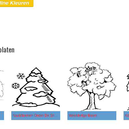
line Kleuren
platen
Naaldbomen Onder De Sneeuw
Weelderige Boom
Ko