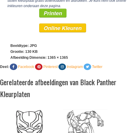
stoten kleurplaat gratis downloaden en afdrukken. Je kunt hem ook online
inkleuren onderaan deze pagina.
Printen
Online Kleuren
Beeldtype: JPG
Grootte: 130 KB
Afbeelding Dimensie:
1365 × 1365
Deel:
Facebook
Pinterest
Instagram
Twitter
Gerelateerde afbeeldingen van Black Panther
Kleurplaten