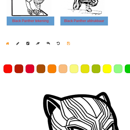
Black Panther tekening
Black Panther afdrukbaar
Home
Draw
Pencil
Eraser
Undo
Clear
Save