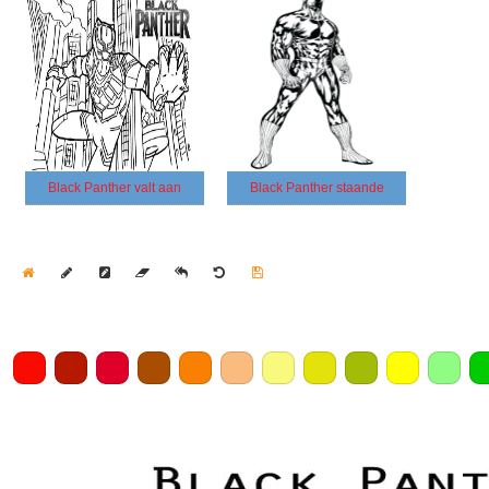
Black Panther valt aan
Black Panther staande
Home
Draw
Pencil
Eraser
Undo
Clear
Save