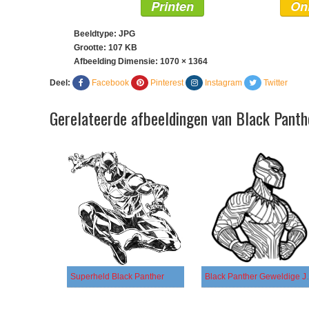
Printen
On
Beeldtype: JPG
Grootte: 107 KB
Afbeelding Dimensie:
1070 × 1364
Deel:
Facebook
Pinterest
Instagram
Twitter
Gerelateerde afbeeldingen van Black Panth
Superheld Black Panther
Black Pan