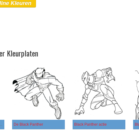
line Kleuren
er Kleurplaten
ther Geweldige JPG
De Black Panther
Black Panther actie
Bl