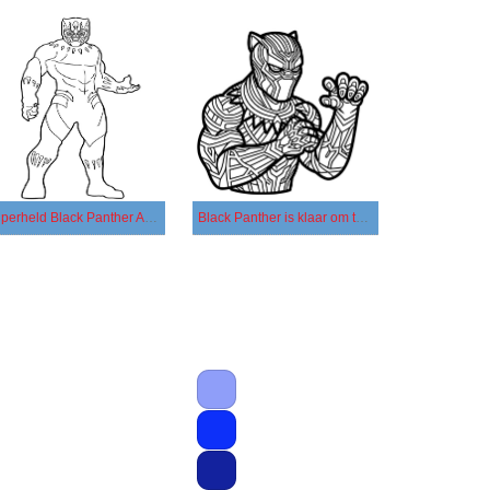
Superheld Black Panther Afdrukbare
Black Panther is klaar om te vechten