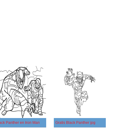
ack Panther en Iron Man
Gratis Black Panther jpg