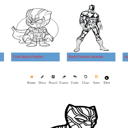
Chibi Black Panther
Black Panther staande
Size
Home
Draw
Pencil
Eraser
Undo
Clear
Save