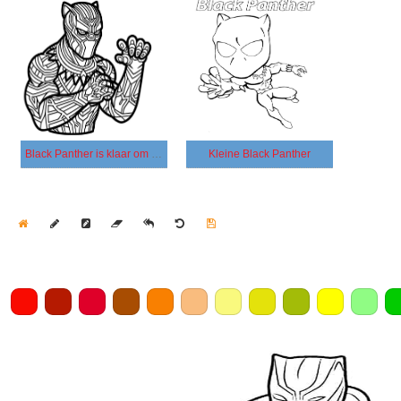
Black Panther is klaar om te vechten
Kleine Black Panther
Home
Draw
Pencil
Eraser
Undo
Clear
Save