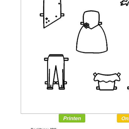
Printen
On