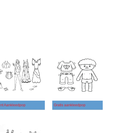
int Aankleedpop
Gratis aankleedpop