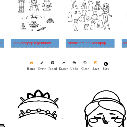
je
Aankleedpop regenmode
Afdrukbare aankleedpop
Aa
Size
Home
Draw
Pencil
Eraser
Undo
Clear
Save