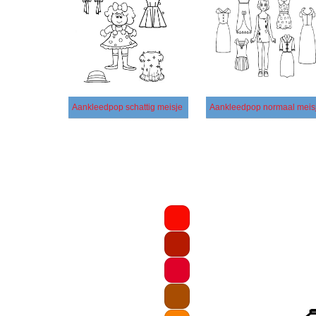
Aankleedpop schattig meisje
Aankleedpop normaal meis