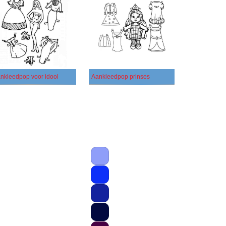
nkleedpop voor idool
Aankleedpop prinses