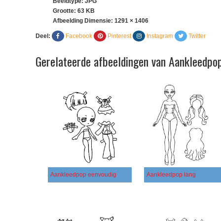
Beeldtype: JPG
Grootte: 63 KB
Afbeelding Dimensie:
1291 × 1406
Deel:
Facebook
Pinterest
Instagram
Twitter
Gerelateerde afbeeldingen van Aankleedpo
Aankleedpop eenvoudig
Aankleedpop lang