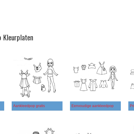
p Kleurplaten
Aankleedpop gratis
Eenvoudige aankleedpop
Pr