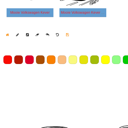
Mooie Volkswagen Kever
Mooie Volkswagen Kever en zon
Home
Draw
Pencil
Eraser
Undo
Clear
Save