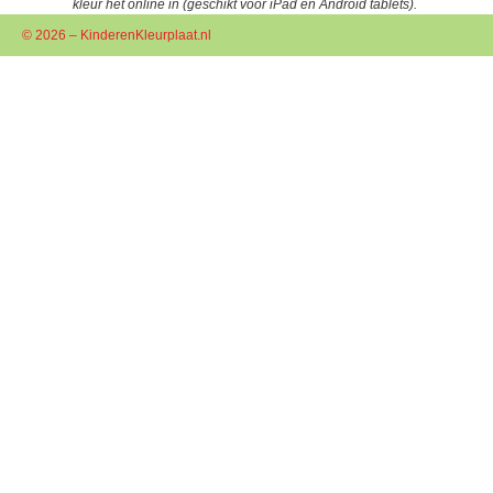
kleur het online in (geschikt voor iPad en Android tablets).
© 2026 – KinderenKleurplaat.nl