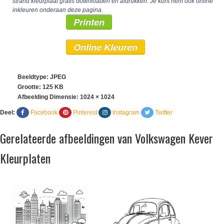
strand kleurplaat gratis downloaden en afdrukken. Je kunt hem ook online
inkleuren onderaan deze pagina.
Printen
Online Kleuren
Beeldtype: JPEG
Grootte: 125 KB
Afbeelding Dimensie:
1024 × 1024
Deel:
Facebook
Pinterest
Instagram
Twitter
Gerelateerde afbeeldingen van Volkswagen Kever
Kleurplaten