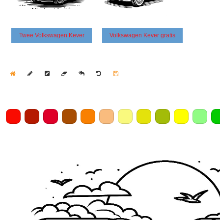
Twee Volkswagen Kever
Volkswagen Kever gratis
Home
Draw
Pencil
Eraser
Undo
Clear
Save