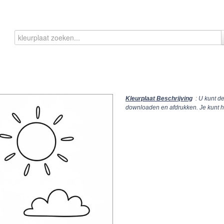
Kleurplaat Beschrijving
: U kunt d
downloaden en afdrukken. Je kunt 