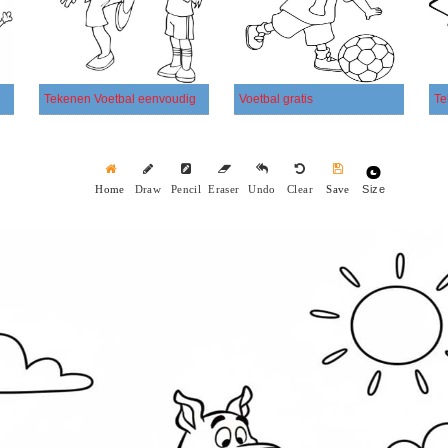
Tekenen Voetbal eenvoudig
Voetbal gratis
Size
Home
Draw
Pencil
Eraser
Undo
Clear
Save