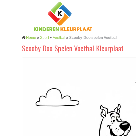
Home
»
Sport
»
Voetbal
»
Scooby-Doo spelen Voetbal
Scooby Doo Spelen Voetbal Kleurplaat