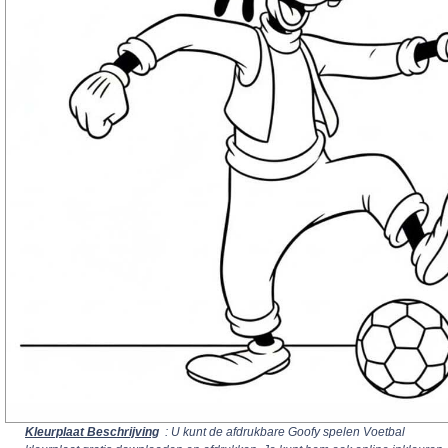
Kleurplaat Beschrijving
: U kunt de afdrukbare Goofy spelen Voetbal