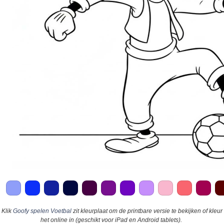
Klik
Goofy spelen Voetbal
zit kleurplaat om de printbare versie te bekijken of kleur
het online in (geschikt voor iPad en Android tablets).