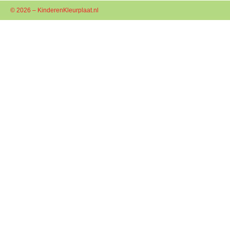
© 2026 – KinderenKleurplaat.nl