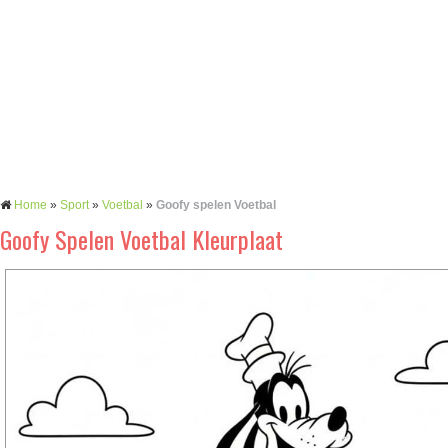
Home
»
Sport
»
Voetbal
»
Goofy spelen Voetbal
Goofy Spelen Voetbal Kleurplaat