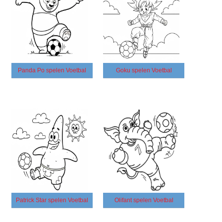
Panda Po spelen Voetbal
Goku spelen Voetbal
Patrick Star spelen Voetbal
Olifant spelen Voetbal