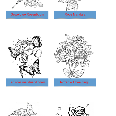
Geweldige Rozenboom
Roos Mandala
Een roos met drie vlinders
Rozen – Afbeelding 6