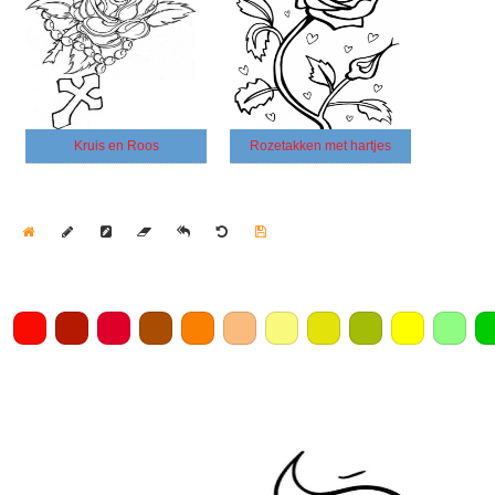
Kruis en Roos
Rozetakken met hartjes
Home
Draw
Pencil
Eraser
Undo
Clear
Save