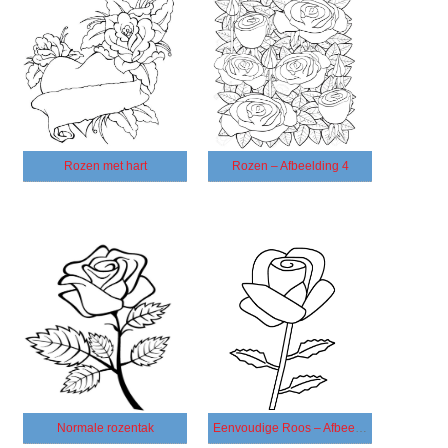
Rozen met hart
Rozen – Afbeelding 4
Normale rozentak
Eenvoudige Roos – Afbeelding 2