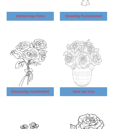
Hartvormige Roos
Geweldig Rozenboeket
Eenvoudig rozenboeket
Vaas van roos