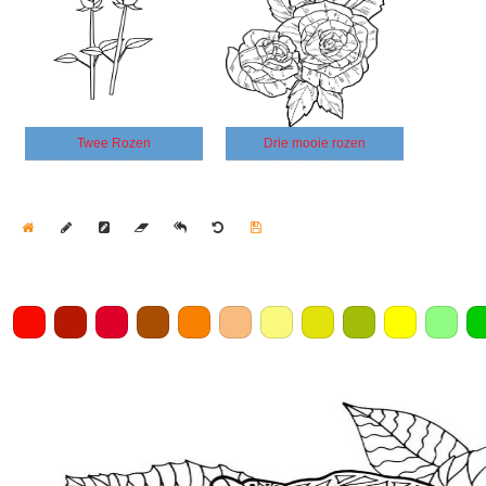
Twee Rozen
Drie mooie rozen
Home
Draw
Pencil
Eraser
Undo
Clear
Save