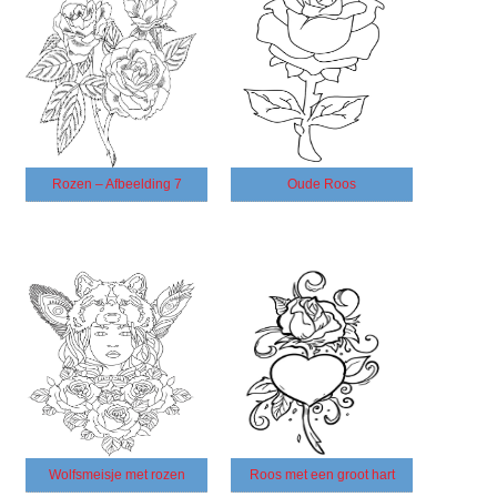
Rozen – Afbeelding 7
Oude Roos
Wolfsmeisje met rozen
Roos met een groot hart