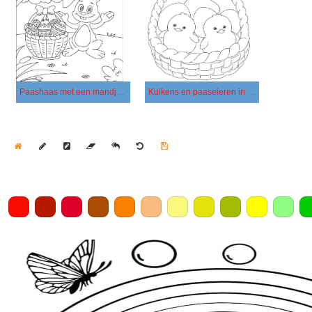
Paashaas met een mandje eieren
Kuikens en paaseieren in een mandje
Home
Draw
Pencil
Eraser
Undo
Clear
Save