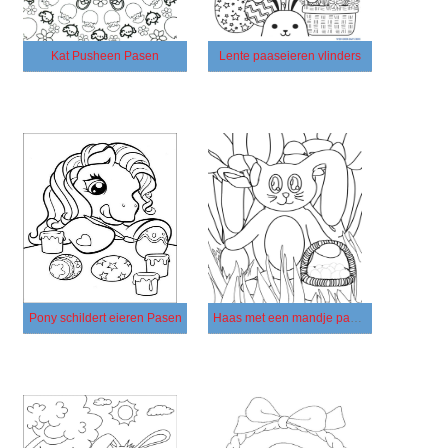
Kat Pusheen Pasen
Lente paaseieren vlinders
Pony schildert eieren Pasen
Haas met een mandje paaseieren