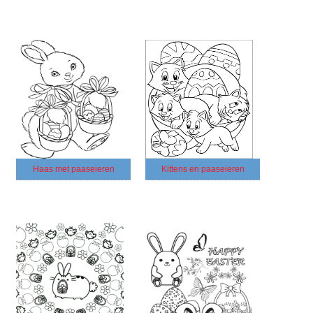
Haas met paaseieren
Kittens en paaseieren