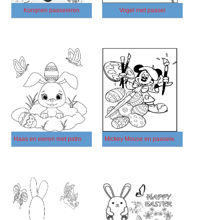
Konijnen paaseieren
Vogel met paasei
Haas en eieren met patronen
Mickey Mouse en paaseieren