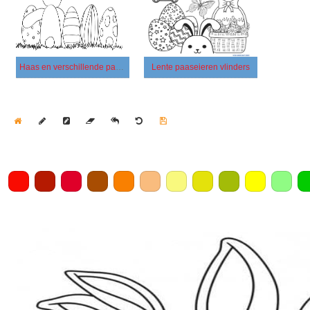
Haas en verschillende paaseieren
Lente paaseieren vlinders
Home
Draw
Pencil
Eraser
Undo
Clear
Save