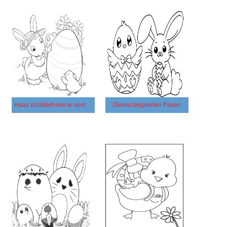
Haas schildert een ei voor Pasen
Dieren begroeten Pasen