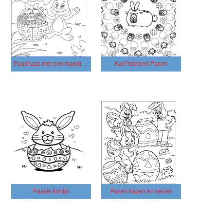
Paashaas met een mandje eieren
Kat Pusheen Pasen
Paasei konijn
Pasen hazen en eieren