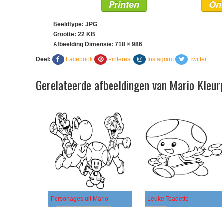
Printen
On
Beeldtype: JPG
Grootte: 22 KB
Afbeelding Dimensie:
718 × 986
Deel:
Facebook
Pinterest
Instagram
Twitter
Gerelateerde afbeeldingen van Mario Kleur
Personages uit Mario
Leuke Toadette