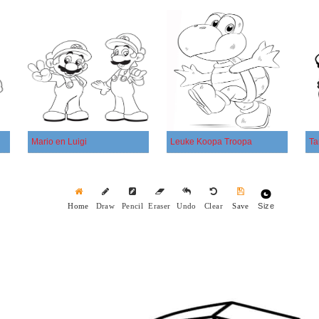
Mario en Luigi
Leuke Koopa Troopa
Ta
Size
Home
Draw
Pencil
Eraser
Undo
Clear
Save