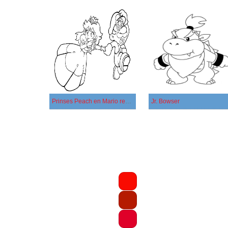
Prinses Peach en Mario rennen
Jr. Bowser