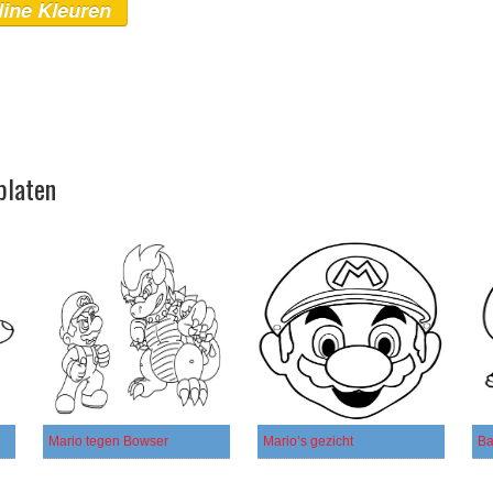
line Kleuren
platen
Mario tegen Bowser
Mario’s gezicht
Ba