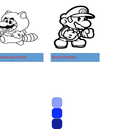
nooki-team Mario
Mario Kickboks