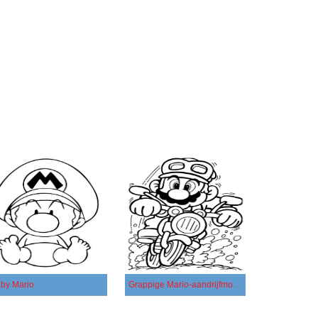
by Mario
Grappige Mario-aandrijfmotor