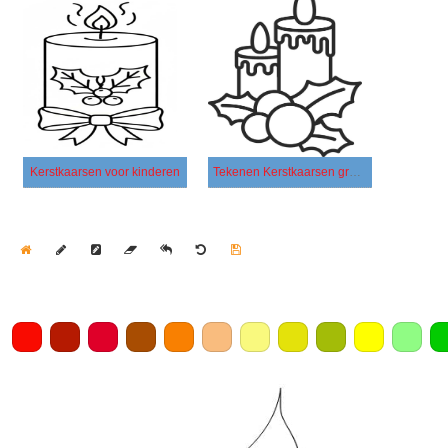
Kerstkaarsen voor kinderen
Tekenen Kerstkaarsen gratis afdrukbaar
Home
Draw
Pencil
Eraser
Undo
Clear
Save