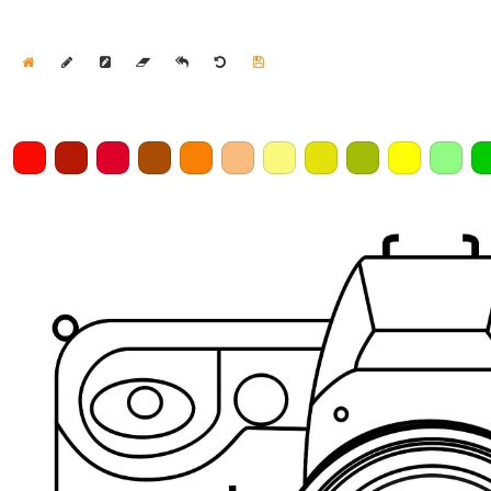
Home
Draw
Pencil
Eraser
Undo
Clear
Save