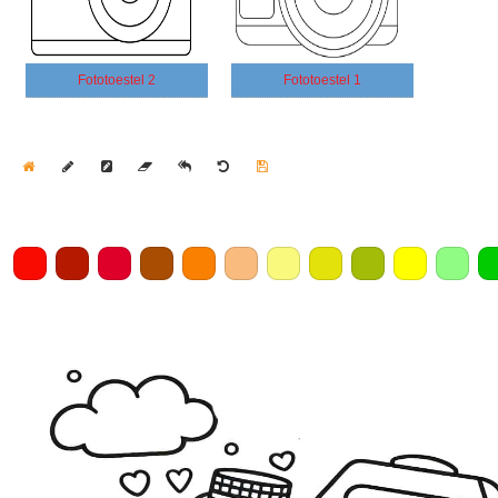
Fototoestel 2
Fototoestel 1
Home
Draw
Pencil
Eraser
Undo
Clear
Save