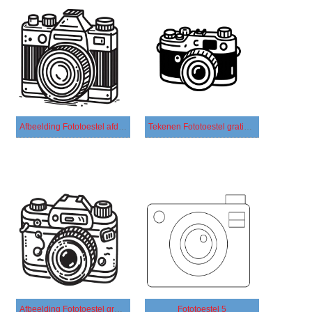
Afbeelding Fototoestel afdrukbaar
Tekenen Fototoestel gratis basis
Afbeelding Fototoestel gratis afdrukbaar
Fototoestel 5