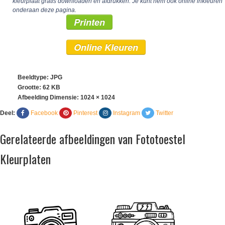
kleurplaat gratis downloaden en afdrukken. Je kunt hem ook online inkleuren
onderaan deze pagina.
Printen
Online Kleuren
Beeldtype: JPG
Grootte: 62 KB
Afbeelding Dimensie:
1024 × 1024
Deel:
Facebook
Pinterest
Instagram
Twitter
Gerelateerde afbeeldingen van Fototoestel
Kleurplaten