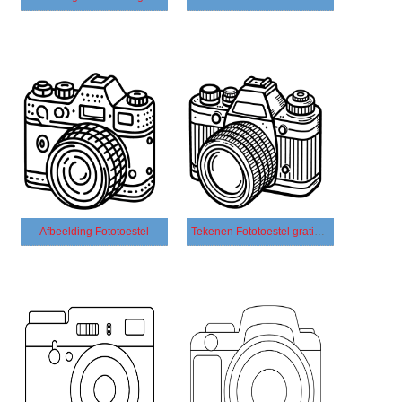
Afbeelding Fototoestel
Tekenen Fototoestel gratis simpel