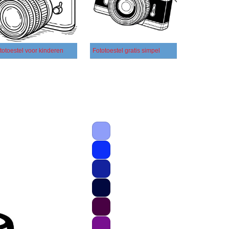
totoestel voor kinderen
Fototoestel gratis simpel