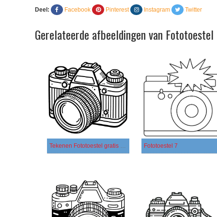
Deel:
Facebook
Pinterest
Instagram
Twitter
Gerelateerde afbeeldingen van Fototoestel
Tekenen Fototoestel gratis simpel
Fototoestel 7