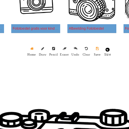
ototoestel eenvoudig
Fototoestel gratis voor kinderen
Afbeelding Fototoestel
Fo
Size
Home
Draw
Pencil
Eraser
Undo
Clear
Save