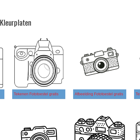
 Kleurplaten
Tekenen Fototoestel gratis
Afbeelding Fototoestel gratis