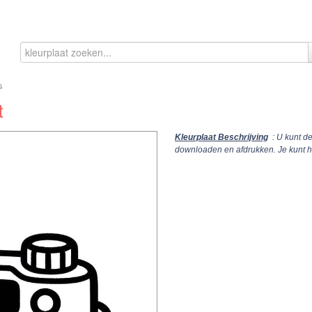
s
t
Kleurplaat Beschrijving
: U kunt de
downloaden en afdrukken. Je kunt 