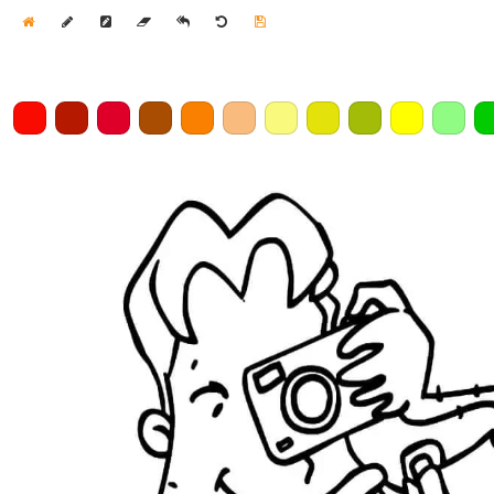
Home
Draw
Pencil
Eraser
Undo
Clear
Save