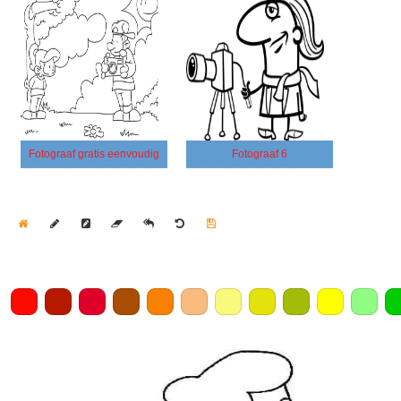
Fotograaf gratis eenvoudig
Fotograaf 6
Home
Draw
Pencil
Eraser
Undo
Clear
Save