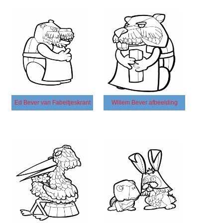
Ed Bever van Fabeltjeskrant
Willem Bever afbeelding