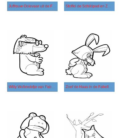
Juffrouw Ooievaar uit de Fabeltjeskrant
Stoffel de Schildpad en Zoef de Haas
Willy Wollewietje van Fabeltjeskrant
Zoef de Haas in de Fabeltjeskrant