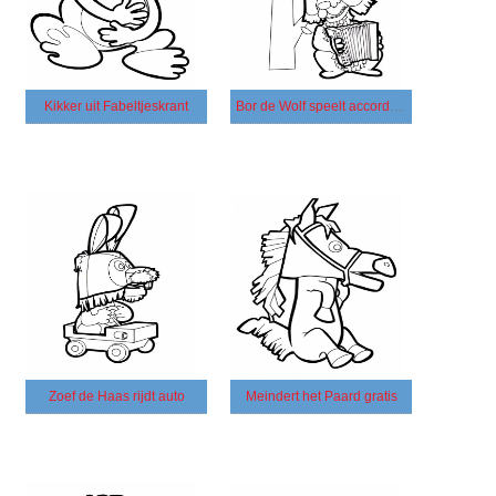
Kikker uit Fabeltjeskrant
Bor de Wolf speelt accordeon
Zoef de Haas rijdt auto
Meindert het Paard gratis