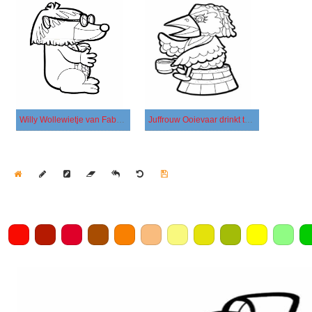
Willy Wollewietje van Fabeltjeskrant
Juffrouw Ooievaar drinkt thee
Home
Draw
Pencil
Eraser
Undo
Clear
Save