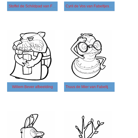
Stoffel de Schildpad van Fabeltjeskrant
Cyril de Vos van Fabeltjeskrant
Willem Bever afbeelding
Truus de Mier van Fabeltjeskrant