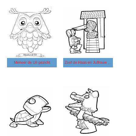
Meneer de Uil gezicht
Zoef de Haas en Juffrouw Ooievaar